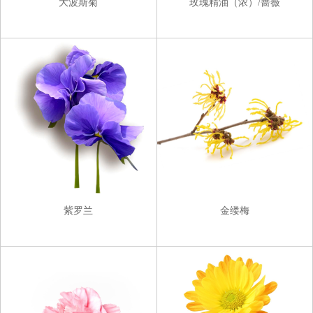
大波斯菊
玫瑰精油（浓）/蔷薇
紫罗兰
金缕梅