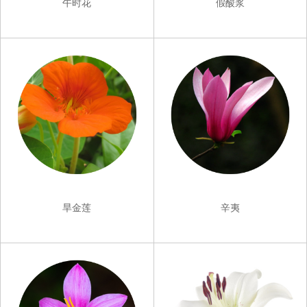
午时花
假酸浆
旱金莲
辛夷