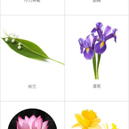
小万寿菊
腊梅
鸢尾
铃兰