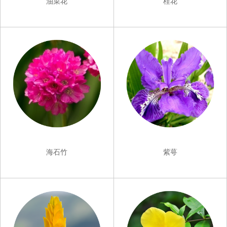
油菜花
桂花
海石竹
紫萼