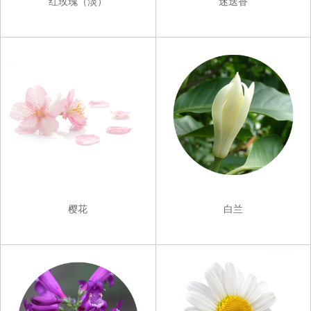
红玫瑰（淡）
迷迭香
樱花
白兰