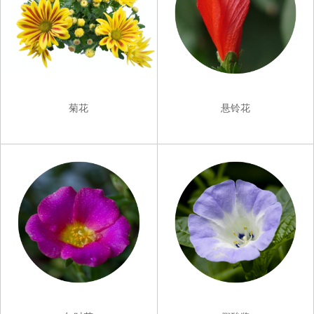
菊花
悬铃花