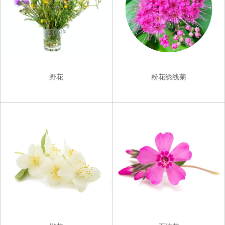
野花
粉花绣线菊