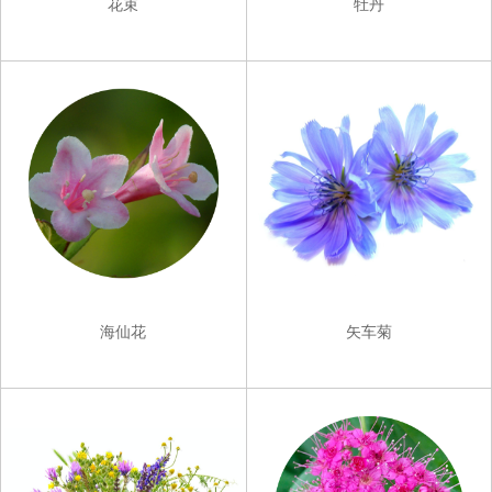
花束
牡丹
海仙花
矢车菊