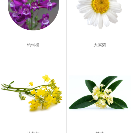
钓钟柳
大滨菊