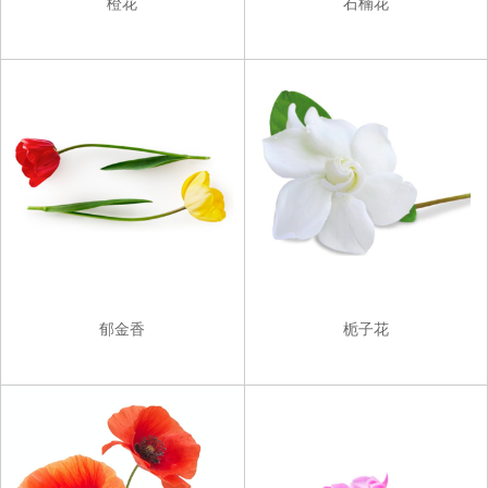
橙花
石楠花
郁金香
栀子花