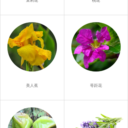
茉莉花
桃花
美人蕉
萼距花