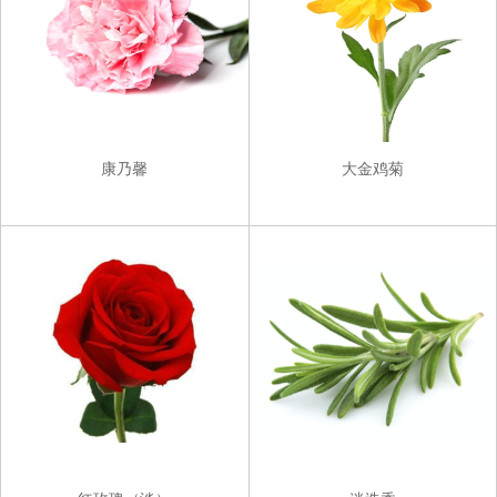
康乃馨
大金鸡菊